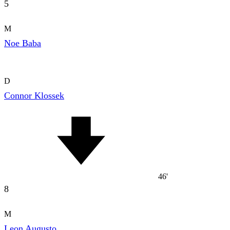
5
M
Noe Baba
D
Connor Klossek
46'
8
M
Leon Augusto