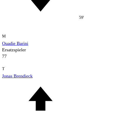
59'
M
Ouadie Barini
Ersatzspieler
77
T
Jonas Brendieck