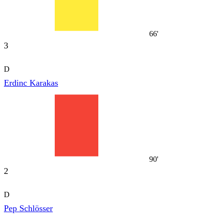
66'
3
D
Erdinc Karakas
90'
2
D
Pep Schlösser