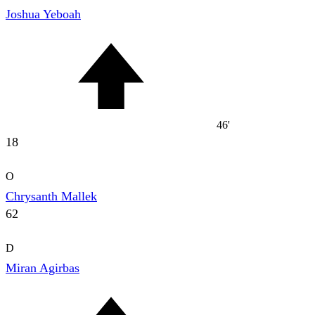
Joshua Yeboah
46'
18
O
Chrysanth Mallek
62
D
Miran Agirbas