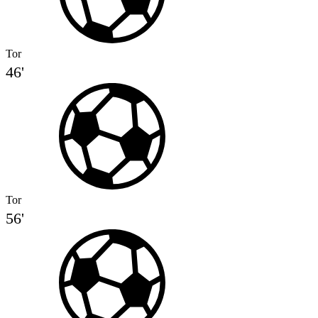
Tor
46'
Tor
56'