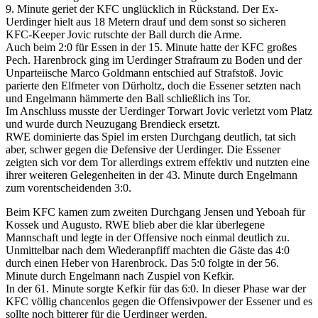
9. Minute geriet der KFC unglücklich in Rückstand. Der Ex-
Uerdinger hielt aus 18 Metern drauf und dem sonst so sicheren
KFC-Keeper Jovic rutschte der Ball durch die Arme.
Auch beim 2:0 für Essen in der 15. Minute hatte der KFC großes
Pech. Harenbrock ging im Uerdinger Strafraum zu Boden und der
Unparteiische Marco Goldmann entschied auf Strafstoß. Jovic
parierte den Elfmeter von Dürholtz, doch die Essener setzten nach
und Engelmann hämmerte den Ball schließlich ins Tor.
Im Anschluss musste der Uerdinger Torwart Jovic verletzt vom Platz
und wurde durch Neuzugang Brendieck ersetzt.
RWE dominierte das Spiel im ersten Durchgang deutlich, tat sich
aber, schwer gegen die Defensive der Uerdinger. Die Essener
zeigten sich vor dem Tor allerdings extrem effektiv und nutzten eine
ihrer weiteren Gelegenheiten in der 43. Minute durch Engelmann
zum vorentscheidenden 3:0.
Beim KFC kamen zum zweiten Durchgang Jensen und Yeboah für
Kossek und Augusto. RWE blieb aber die klar überlegene
Mannschaft und legte in der Offensive noch einmal deutlich zu.
Unmittelbar nach dem Wiederanpfiff machten die Gäste das 4:0
durch einen Heber von Harenbrock. Das 5:0 folgte in der 56.
Minute durch Engelmann nach Zuspiel von Kefkir.
In der 61. Minute sorgte Kefkir für das 6:0. In dieser Phase war der
KFC völlig chancenlos gegen die Offensivpower der Essener und es
sollte noch bitterer für die Uerdinger werden.