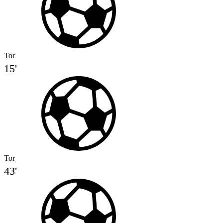
Tor
15'
Tor
43'