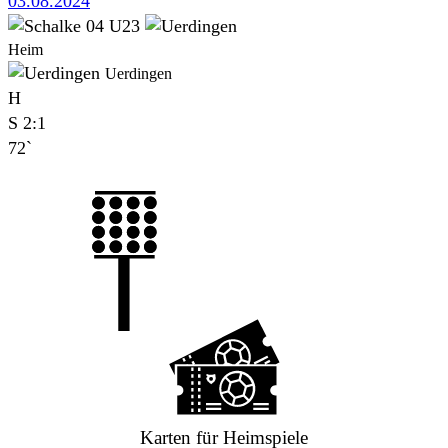
03.08.2024
Heim
Uerdingen
H
S
2:1
72`
Karten für Heimspiele