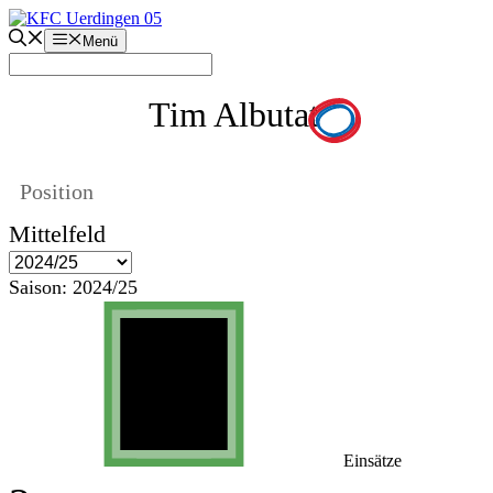
Zum
Inhalt
Menü
springen
Tim Albutat
Position
Mittelfeld
Saison:
2024/25
Einsätze