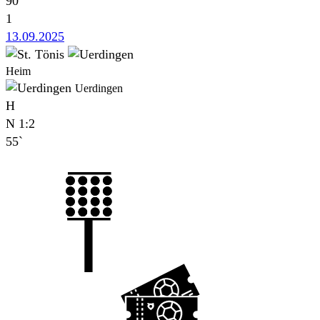
90`
1
13.09.2025
Heim
Uerdingen
H
N
1:2
55`