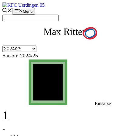
Zum
Inhalt
Menü
springen
Max Ritter
Saison:
2024/25
Einsätze
1
-