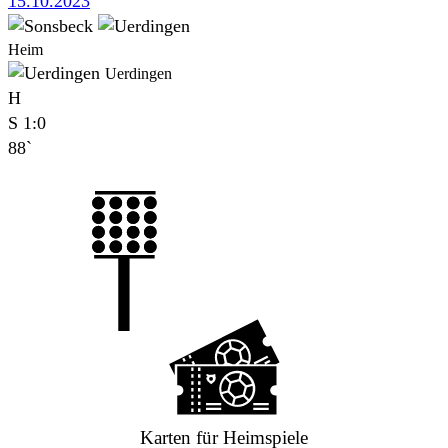
15.10.2023
Heim
Uerdingen
H
S
1:0
88`
Karten für Heimspiele