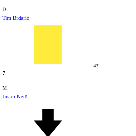
D
Tim Brdarić
43'
7
M
Justin Neiß