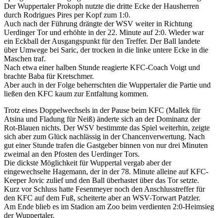
Der Wuppertaler Prokoph nutzte die dritte Ecke der Hausherren
durch Rodrigues Pires per Kopf zum 1:0.
Auch nach der Führung drängte der WSV weiter in Richtung
Uerdinger Tor und erhöhte in der 22. Minute auf 2:0. Wieder war
ein Eckball der Ausgangspunkt für den Treffer. Der Ball landete
über Umwege bei Saric, der trocken in die linke untere Ecke in die
Maschen traf.
Nach etwa einer halben Stunde reagierte KFC-Coach Voigt und
brachte Baba für Kretschmer.
Aber auch in der Folge beherrschten die Wuppertaler die Partie und
ließen den KFC kaum zur Entfaltung kommen.
Trotz eines Doppelwechsels in der Pause beim KFC (Mallek für
Atsina und Fladung für Neiß) änderte sich an der Dominanz der
Rot-Blauen nichts. Der WSV bestimmte das Spiel weiterhin, zeigte
sich aber zum Glück nachlässig in der Chancenverwertung. Nach
gut einer Stunde trafen die Gastgeber binnen von nur drei Minuten
zweimal an den Pfosten des Uerdinger Tors.
Die dickste Möglichkeit für Wuppertal vergab aber der
eingewechselte Hagemann, der in der 78. Minute alleine auf KFC-
Keeper Jovic zulief und den Ball überhastet über das Tor setzte.
Kurz vor Schluss hatte Fesenmeyer noch den Anschlusstreffer für
den KFC auf dem Fuß, scheiterte aber an WSV-Torwart Patzler.
Am Ende blieb es im Stadion am Zoo beim verdienten 2:0-Heimsieg
der Wuppertaler.