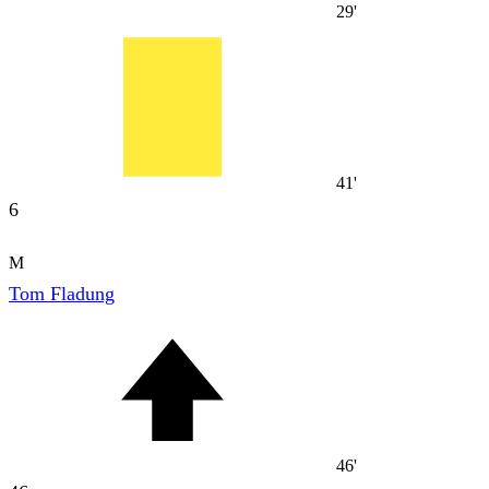
29'
41'
6
M
Tom Fladung
46'