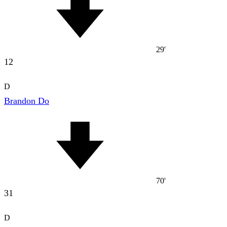
29'
12
D
Brandon Do
70'
31
D