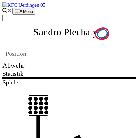
Zum
Inhalt
Menü
springen
Sandro Plechaty
Position
Abwehr
Statistik
Spiele