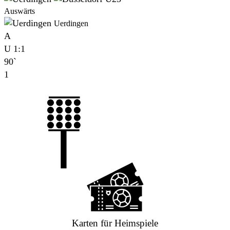
Auswärts
Uerdingen
A
U
1:1
90`
1
Karten für Heimspiele