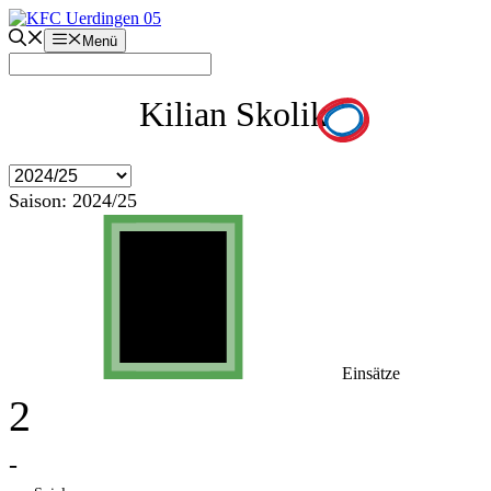
Zum
Inhalt
Menü
springen
Kilian Skolik
Saison:
2024/25
Einsätze
2
-