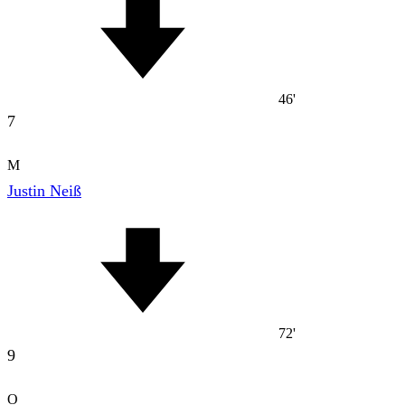
46'
7
M
Justin Neiß
72'
9
O