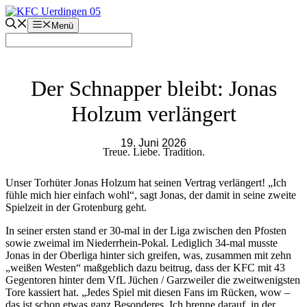
Zum
Inhalt
Menü
springen
Der Schnapper bleibt: Jonas
Holzum verlängert
19. Juni 2026
Treue. Liebe. Tradition.
Unser Torhüter Jonas Holzum hat seinen Vertrag verlängert! „Ich
fühle mich hier einfach wohl“, sagt Jonas, der damit in seine zweite
Spielzeit in der Grotenburg geht.
In seiner ersten stand er 30-mal in der Liga zwischen den Pfosten
sowie zweimal im Niederrhein-Pokal. Lediglich 34-mal musste
Jonas in der Oberliga hinter sich greifen, was, zusammen mit zehn
„weißen Westen“ maßgeblich dazu beitrug, dass der KFC mit 43
Gegentoren hinter dem VfL Jüchen / Garzweiler die zweitwenigsten
Tore kassiert hat. „Jedes Spiel mit diesen Fans im Rücken, wow –
das ist schon etwas ganz Besonderes. Ich brenne darauf, in der