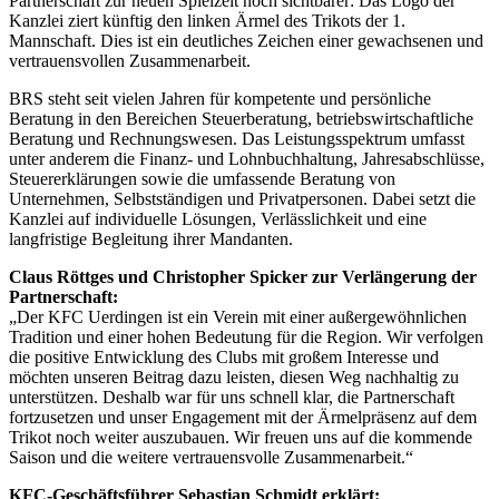
Partnerschaft zur neuen Spielzeit noch sichtbarer: Das Logo der
Kanzlei ziert künftig den linken Ärmel des Trikots der 1.
Mannschaft. Dies ist ein deutliches Zeichen einer gewachsenen und
vertrauensvollen Zusammenarbeit.
BRS steht seit vielen Jahren für kompetente und persönliche
Beratung in den Bereichen Steuerberatung, betriebswirtschaftliche
Beratung und Rechnungswesen. Das Leistungsspektrum umfasst
unter anderem die Finanz- und Lohnbuchhaltung, Jahresabschlüsse,
Steuererklärungen sowie die umfassende Beratung von
Unternehmen, Selbstständigen und Privatpersonen. Dabei setzt die
Kanzlei auf individuelle Lösungen, Verlässlichkeit und eine
langfristige Begleitung ihrer Mandanten.
Claus Röttges und Christopher Spicker zur Verlängerung der
Partnerschaft:
„Der KFC Uerdingen ist ein Verein mit einer außergewöhnlichen
Tradition und einer hohen Bedeutung für die Region. Wir verfolgen
die positive Entwicklung des Clubs mit großem Interesse und
möchten unseren Beitrag dazu leisten, diesen Weg nachhaltig zu
unterstützen. Deshalb war für uns schnell klar, die Partnerschaft
fortzusetzen und unser Engagement mit der Ärmelpräsenz auf dem
Trikot noch weiter auszubauen. Wir freuen uns auf die kommende
Saison und die weitere vertrauensvolle Zusammenarbeit.“
KFC-Geschäftsführer Sebastian Schmidt erklärt: